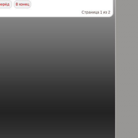
перёд
В конец
Страница 1 из 2