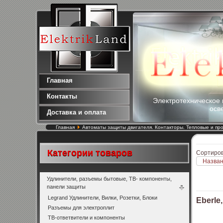
Главная
Контакты
Электротехническое 
осв
Доставка и оплата
Главная
Автоматы защиты двигателя. Контакторы. Тепловые и п
Категории товаров
Сортиров
Назван
Удлинители, разъемы бытовые, ТВ- компоненты,
панели защиты
Legrand Удлинители, Вилки, Розетки, Блоки
Eberle,
Разъемы для электроплит
ТВ-ответвители и компоненты