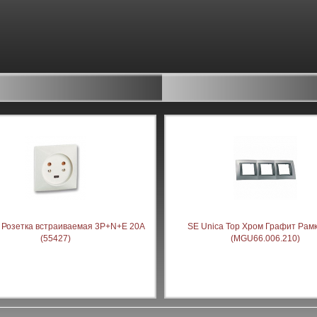
 Розетка встраиваемая 3P+N+E 20А
SE Unica Top Хром Графит Рамк
(55427)
(MGU66.006.210)