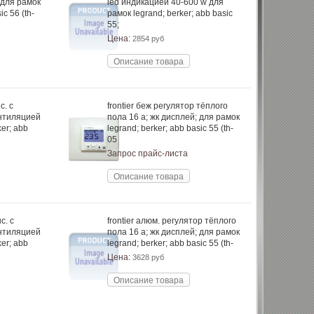
 для рамок
led индикацией 40-600 w для
ic 56 (th-
рамок legrand; berker; abb basic
55;
Цена:
2854 руб
Описание товара
с. с
frontier беж регулятор тёплого
нтиляцией
пола 16 a; жк дисплей; для рамок
ker; abb
legrand; berker; abb basic 55 (th-
05
Запрос прайс-листа
Описание товара
с. с
frontier алюм. регулятор тёплого
нтиляцией
пола 16 a; жк дисплей; для рамок
ker; abb
legrand; berker; abb basic 55 (th-
Цена:
3628 руб
Описание товара