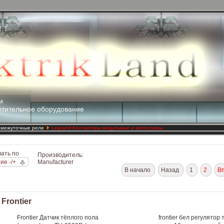
и
етительное оборудование
ромежуточные реле
Legrand Контакторы модульные и аксессуары
ать по
Производитель:
ие -/+
Manufacturer
В начало
Назад
1
2
В
 Frontier
Frontier Датчик тёплого пола
frontier бел регулятор