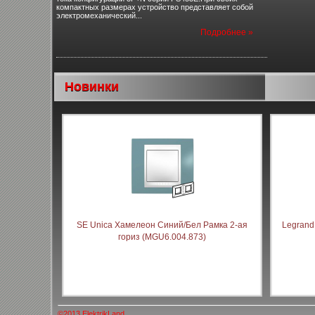
компактных размерах устройство представляет собой
электромеханический...
Подробнее »
Новинки
SE Unica Хамелеон Синий/Бел Рамка 2-ая
Legrand
гориз (MGU6.004.873)
©2013 ElektrikLand