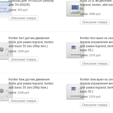
(сенсор) для TH-0502R (сенсор
пола 16 a; жк дисплей;
для TH-0502R)
legrand; berker; abb bas
05
Цена:
453 руб
Цена:
2888 руб
Описание товара
Описание товара
frontier бел датчик движения
frontier бел выкл-ль сен
800w для рамок legrand; berker;
блоком управления ве
abb basic 55 (ws-286p бел.)
для рамок legrand; ber
basic 55 (
Цена:
2208 руб
Цена:
2378 руб
Описание товара
Описание товара
frontier беж датчик движения
frontier беж выкл-ль сен
800w для рамок legrand; berker;
блоком управления ве
abb basic 55 (ws-286p беж.)
для рамок legrand; ber
basic 55 (
Цена:
2208 руб
Цена:
2378 руб
Описание товара
Описание товара