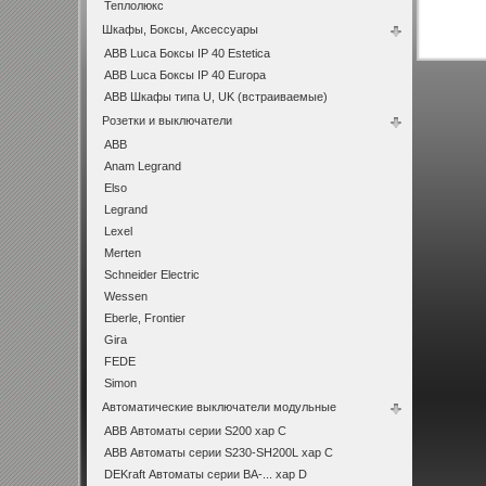
Теплолюкс
Шкафы, Боксы, Аксессуары
ABB Luca Боксы IP 40 Estetica
ABB Luca Боксы IP 40 Europa
ABB Шкафы типа U, UK (встраиваемые)
Розетки и выключатели
ABB
Anam Legrand
Elso
Legrand
Lexel
Merten
Schneider Electric
Wessen
Eberle, Frontier
Gira
FEDE
Simon
Автоматические выключатели модульные
ABB Автоматы серии S200 хар C
ABB Автоматы серии S230-SH200L хар С
DEKraft Автоматы серии ВА-... хар D