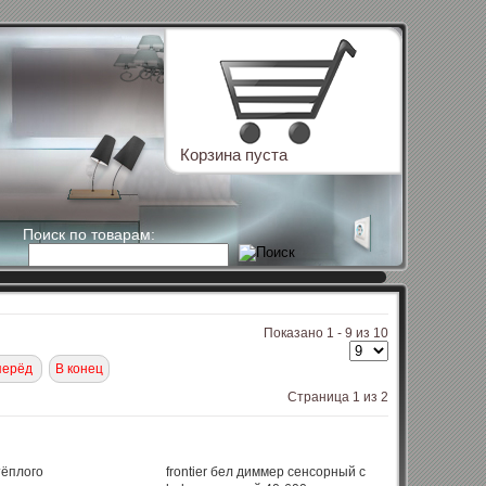
Корзина пуста
Поиск по товарам:
Показано 1 - 9 из 10
перёд
В конец
Страница 1 из 2
 тёплого
frontier бел диммер сенсорный с