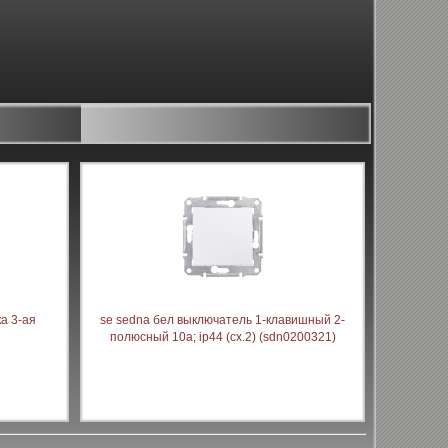
а 3-ая
se sedna бел выключатель 1-клавишный 2-
полюсный 10a; ip44 (сх.2) (sdn0200321)