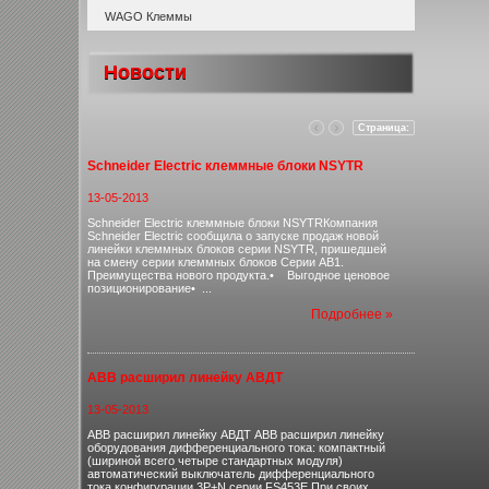
WAGO Клеммы
Новости
Страница:
Schneider Electric клеммные блоки NSYTR
13-05-2013
Schneider Electric клеммные блоки NSYTRКомпания
Schneider Electric сообщила о запуске продаж новой
линейки клеммных блоков серии NSYTR, пришедшей
на смену серии клеммных блоков Серии AB1.
Преимущества нового продукта.• Выгодное ценовое
позиционирование• ...
Подробнее »
ABB расширил линейку АВДТ
13-05-2013
ABB расширил линейку АВДТ ABB расширил линейку
оборудования дифференциального тока: компактный
(шириной всего четыре стандартных модуля)
автоматический выключатель дифференциального
тока конфигурации 3P+N серии FS453E.При своих