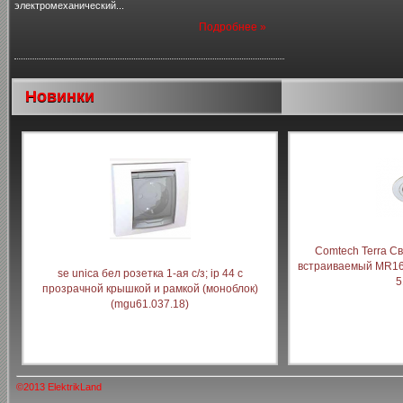
электромеханический...
Подробнее »
Новинки
Comtech Terra С
встраиваемый MR16 
se unica бел розетка 1-ая с/з; ip 44 с
5
прозрачной крышкой и рамкой (моноблок)
(mgu61.037.18)
©2013 ElektrikLand