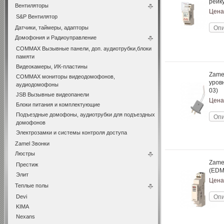
рейку
Вентиляторы
Цена
S&P Вентилятор
Датчики, таймеры, адапторы
Опи
Домофония и Радиоуправление
COMMAX Вызывные панели, доп. аудиотрубки,блоки
памяти
Видеокамеры, ИК-пластины
Zame
COMMAX мониторы видеодомофонов,
уров
аудиодомофоны
03)
JSB Вызывные видеопанели
Цена
Блоки питания и комплектующие
Подъездные домофоны, аудиотрубки для подъездных
Опи
домофонов
Электрозамки и системы контроля доступа
Zamel Звонки
Люстры
Zame
Престиж
(EDM
Элит
Цена
Теплые полы
Опи
Devi
KIMA
Nexans