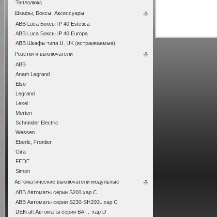
Теплолюкс
Шкафы, Боксы, Аксессуары
ABB Luca Боксы IP 40 Estetica
ABB Luca Боксы IP 40 Europa
ABB Шкафы типа U, UK (встраиваемые)
Розетки и выключатели
ABB
Anam Legrand
Elso
Legrand
Lexel
Merten
Schneider Electric
Wessen
Eberle, Frontier
Gira
FEDE
Simon
Автоматические выключатели модульные
ABB Автоматы серии S200 хар C
ABB Автоматы серии S230-SH200L хар С
DEKraft Автоматы серии ВА-... хар D