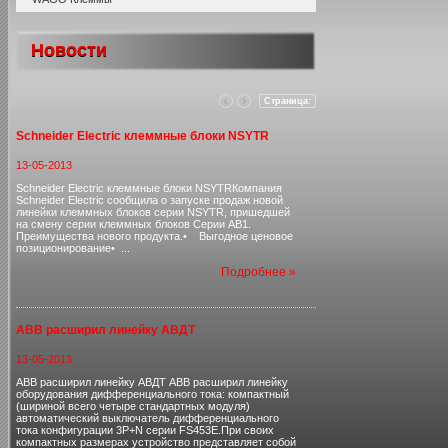
Новости
Страница:
Schneider Electric клеммные блоки NSYTR
13-05-2013
Schneider Electric клеммные блоки NSYTRКомпания
Schneider Electric сообщила о запуске продаж новой
линейки клеммных блоков серии NSYTR, пришедшей
на смену серии клеммных блоков Серии AB1.
Преимущества нового продукта.• Выгодное ценовое
позиционирование• ...
Подробнее »
ABB расширил линейку АВДТ
13-05-2013
ABB расширил линейку АВДТ ABB расширил линейку
оборудования дифференциального тока: компактный
(шириной всего четыре стандартных модуля)
автоматический выключатель дифференциального
тока конфигурации 3P+N серии FS453E.При своих
компактных размерах устройство представляет собой