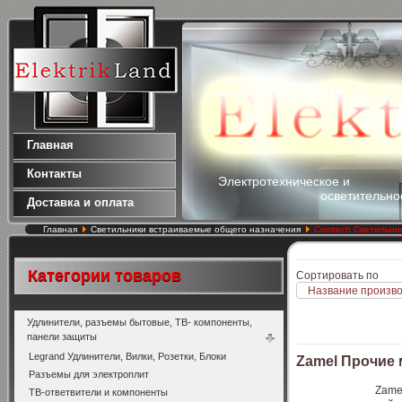
Главная
Контакты
Электротехническое и
осветительно
Доставка и оплата
Главная
Светильники встраиваемые общего назначения
Comtech Светильни
Категории товаров
Сортировать по
Название произво
Удлинители, разъемы бытовые, ТВ- компоненты,
панели защиты
Legrand Удлинители, Вилки, Розетки, Блоки
Zamel Прочие
Разъемы для электроплит
Zame
ТВ-ответвители и компоненты