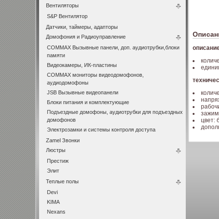
Вентиляторы
S&P Вентилятор
Датчики, таймеры, адапторы
Описан
Домофония и Радиоуправление
COMMAX Вызывные панели, доп. аудиотрубки,блоки
описание
памяти
количе
Видеокамеры, ИК-пластины
едини
COMMAX мониторы видеодомофонов,
техничес
аудиодомофоны
JSB Вызывные видеопанели
количе
напряж
Блоки питания и комплектующие
рабочи
Подъездные домофоны, аудиотрубки для подъездных
зажим
домофонов
цвет: 
допол
Электрозамки и системы контроля доступа
Zamel Звонки
Люстры
Престиж
Элит
Теплые полы
Devi
KIMA
Nexans