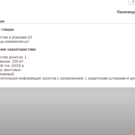
Производ
ие
 товара
ство в упаковке:10
ца измерения:шт
кие характеристики
ство розеток: 1.
ение: 250 в?.
й ток: 10/16 а.
ы: винтовые.
бежевый.
нительная информация: розетка с заземлением. с защитными шторками и цен