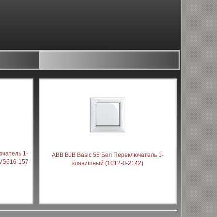
чатель 1-
ABB BJB Basic 55 Бел Переключатель 1-
(VS616-157-
клавишный (1012-0-2142)