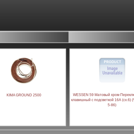
WESSEN 59 Матовый хром Переклю
KIMA GROUND 2500
клавишный с подсветкой 16А (сх.6) 
5-86)