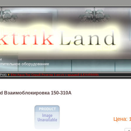
и
етительное оборудование
(IP44)
Elso Aqua-Top Серый Розетка 1-ая с/з с крышкой (LEX455009)
nd Взаимоблокировка 150-310А
Цена: