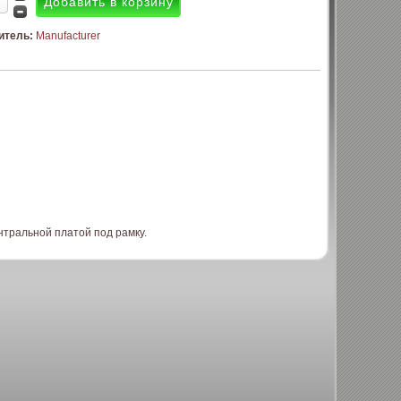
итель:
Manufacturer
тральной платой под рамку.