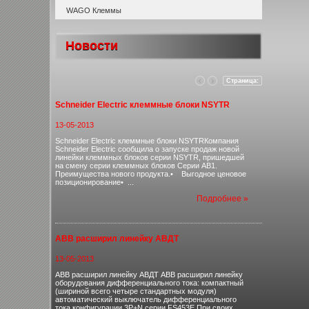
WAGO Клеммы
Новости
Страница:
Schneider Electric клеммные блоки NSYTR
13-05-2013
Schneider Electric клеммные блоки NSYTRКомпания
Schneider Electric сообщила о запуске продаж новой
линейки клеммных блоков серии NSYTR, пришедшей
на смену серии клеммных блоков Серии AB1.
Преимущества нового продукта.• Выгодное ценовое
позиционирование• ...
Подробнее »
ABB расширил линейку АВДТ
13-05-2013
ABB расширил линейку АВДТ ABB расширил линейку
оборудования дифференциального тока: компактный
(шириной всего четыре стандартных модуля)
автоматический выключатель дифференциального
тока конфигурации 3P+N серии FS453E.При своих