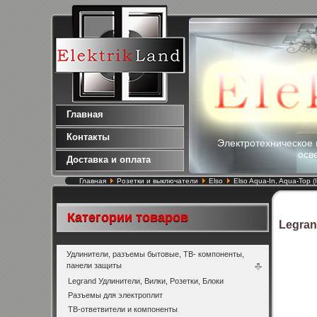
Главная
Контакты
Электротехническое 
осв
Доставка и оплата
Главная
Розетки и выключатели
Elso
Elso Aqua-In, Aqua-Top 
Категории товаров
Legra
Удлинители, разъемы бытовые, ТВ- компоненты,
панели защиты
Legrand Удлинители, Вилки, Розетки, Блоки
Разъемы для электроплит
ТВ-ответвители и компоненты