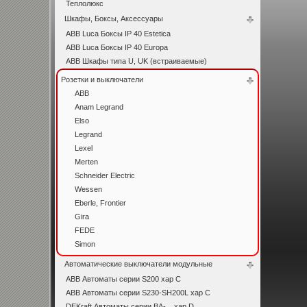
Теплолюкс
Шкафы, Боксы, Аксессуары
ABB Luca Боксы IP 40 Estetica
ABB Luca Боксы IP 40 Europa
ABB Шкафы типа U, UK (встраиваемые)
Розетки и выключатели
ABB
Anam Legrand
Elso
Legrand
Lexel
Merten
Schneider Electric
Wessen
Eberle, Frontier
Gira
FEDE
Simon
Автоматические выключатели модульные
ABB Автоматы серии S200 хар C
ABB Автоматы серии S230-SH200L хар С
DEKraft Автоматы серии ВА-... хар D