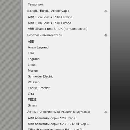
Теплолюкс
Шкафы, Боксы, Аксессуары
ABB Luca Боксы IP 40 Estetica
ABB Luca Боксы IP 40 Europa
ABB Шкафы типа U, UK (встраиваемые)
Розетки и выключатели
ABB
Anam Legrand
Elso
Legrand
Lexel
Merten
Schneider Electric
Wessen
Eberle, Frontier
Gira
FEDE
Simon
Автоматические выключатели модульные
ABB Автоматы серии S200 хар C
ABB Автоматы серии S230-SH200L хар С
DEKraft Автоматы серии ВА-... хар D