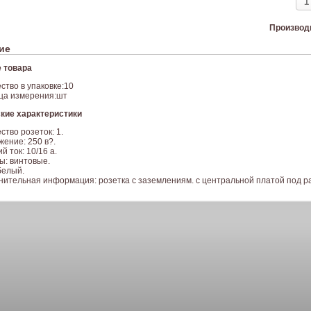
Производ
ие
 товара
ство в упаковке:10
ца измерения:шт
кие характеристики
ство розеток: 1.
ение: 250 в?.
й ток: 10/16 а.
ы: винтовые.
белый.
нительная информация: розетка с заземлениям. с центральной платой под ра