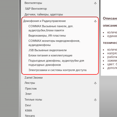
Вентиляторы
S&P Вентилятор
Датчики, таймеры, адапторы
Описан
Домофония и Радиоуправление
описание
COMMAX Вызывные панели, доп.
аудиотрубки,блоки памяти
количе
Видеокамеры, ИК-пластины
едини
COMMAX мониторы видеодомофонов,
техничес
аудиодомофоны
количе
JSB Вызывные видеопанели
напряж
Блоки питания и комплектующие
рабочи
зажим
Подъездные домофоны, аудиотрубки для
цвет: 
подъездных домофонов
допол
Электрозамки и системы контроля доступа
Zamel Звонки
Люстры
Престиж
Элит
Теплые полы
Devi
KIMA
Nexans