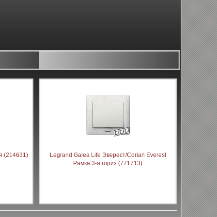
ая (214631)
Legrand Galea Life Эверест/Corian Everest
Рамка 3-я гориз (771713)