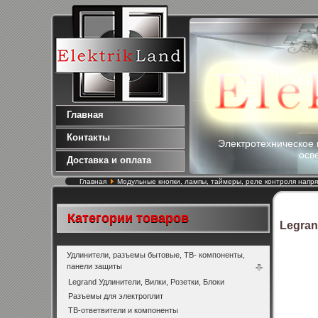
Главная
Контакты
Электротехническое 
осв
Доставка и оплата
Главная
Модульные кнопки, лампы, таймеры, реле контроля напр
Категории товаров
Legran
Удлинители, разъемы бытовые, ТВ- компоненты,
панели защиты
Legrand Удлинители, Вилки, Розетки, Блоки
Разъемы для электроплит
ТВ-ответвители и компоненты