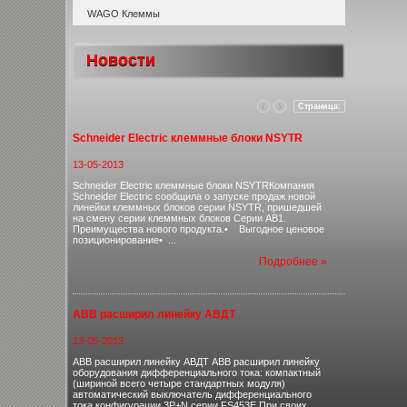
WAGO Клеммы
Новости
Страница:
Schneider Electric клеммные блоки NSYTR
13-05-2013
Schneider Electric клеммные блоки NSYTRКомпания
Schneider Electric сообщила о запуске продаж новой
линейки клеммных блоков серии NSYTR, пришедшей
на смену серии клеммных блоков Серии AB1.
Преимущества нового продукта.• Выгодное ценовое
позиционирование• ...
Подробнее »
ABB расширил линейку АВДТ
13-05-2013
ABB расширил линейку АВДТ ABB расширил линейку
оборудования дифференциального тока: компактный
(шириной всего четыре стандартных модуля)
автоматический выключатель дифференциального
тока конфигурации 3P+N серии FS453E.При своих