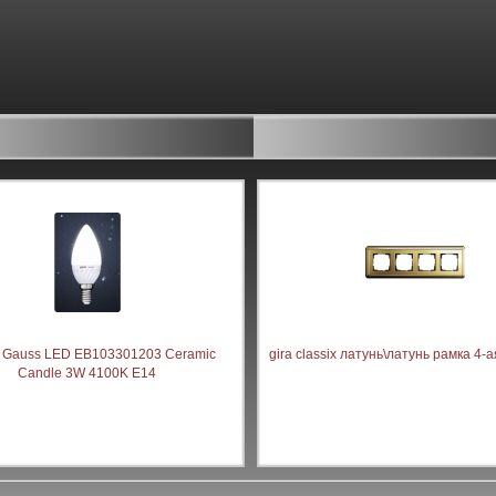
 Gauss LED EB103301203 Ceramic
gira classix латунь\латунь рамка 4-
Candle 3W 4100K E14