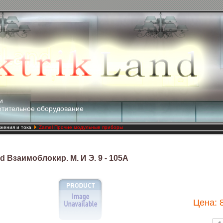
и
етительное оборудование
яжения и тока
Zamel Прочие модульные приборы
d Взаимоблокир. М. И Э. 9 - 105A
Цена: