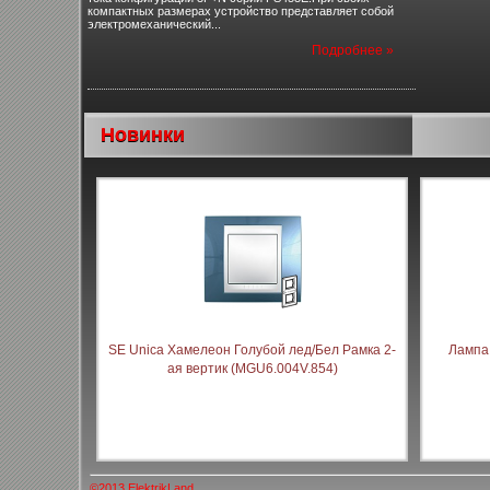
компактных размерах устройство представляет собой
электромеханический...
Подробнее »
Новинки
SE Unica Хамелеон Голубой лед/Бел Рамка 2-
Лампа
ая вертик (MGU6.004V.854)
©2013 ElektrikLand