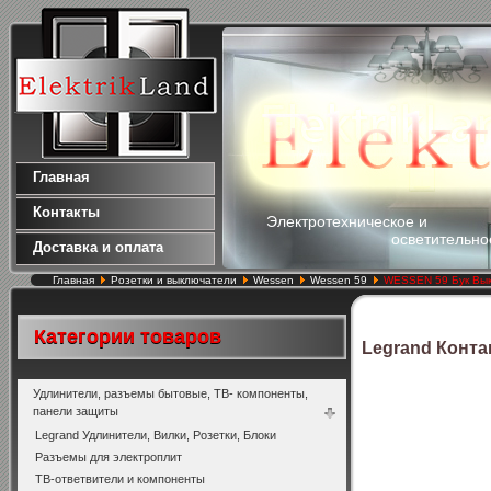
Главная
Контакты
Электротехническое и
осветительно
Доставка и оплата
Главная
Розетки и выключатели
Wessen
Wessen 59
WESSEN 59 Бук Выкл
Категории товаров
Legrand Конта
Удлинители, разъемы бытовые, ТВ- компоненты,
панели защиты
Legrand Удлинители, Вилки, Розетки, Блоки
Разъемы для электроплит
ТВ-ответвители и компоненты