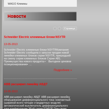
WAGO Клеммы
Новости
Страница:
Schneider Electric клеммные блоки NSYTR
13-05-2013
Schneider Electric клеммные блоки NSYTRКомпания
Schneider Electric сообщила о запуске продаж новой
линейки клеммных блоков серии NSYTR, пришедшей
на смену серии клеммных блоков Серии AB1.
Преимущества нового продукта.• Выгодное ценовое
позиционирование• ...
Подробнее »
ABB расширил линейку АВДТ
13-05-2013
ABB расширил линейку АВДТ ABB расширил линейку
оборудования дифференциального тока: компактный
(шириной всего четыре стандартных модуля)
автоматический выключатель дифференциального
тока конфигурации 3P+N серии FS453E.При своих