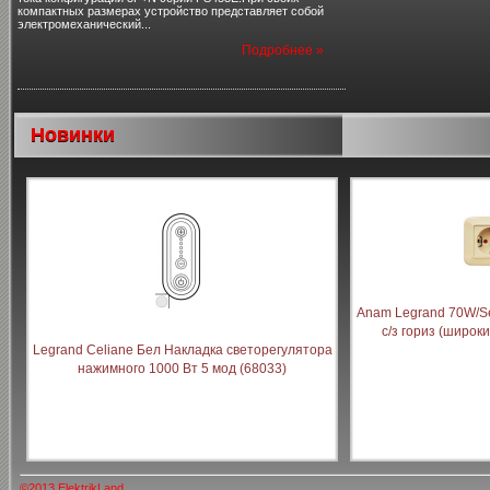
компактных размерах устройство представляет собой
электромеханический...
Подробнее »
Новинки
Anam Legrand 70W/Sel
с/з гориз (широки
Legrand Celiane Бел Накладка светорегулятора
нажимного 1000 Вт 5 мод (68033)
©2013 ElektrikLand