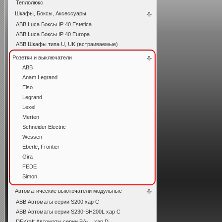
Теплолюкс
Шкафы, Боксы, Аксессуары
ABB Luca Боксы IP 40 Estetica
ABB Luca Боксы IP 40 Europa
ABB Шкафы типа U, UK (встраиваемые)
Розетки и выключатели
ABB
Anam Legrand
Elso
Legrand
Lexel
Merten
Schneider Electric
Wessen
Eberle, Frontier
Gira
FEDE
Simon
Автоматические выключатели модульные
ABB Автоматы серии S200 хар C
ABB Автоматы серии S230-SH200L хар С
DEKraft Автоматы серии ВА-... хар D